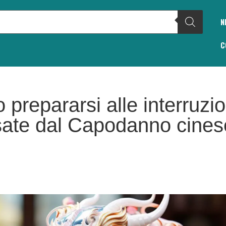
N
C
repararsi alle interruzion
ate dal Capodanno cines