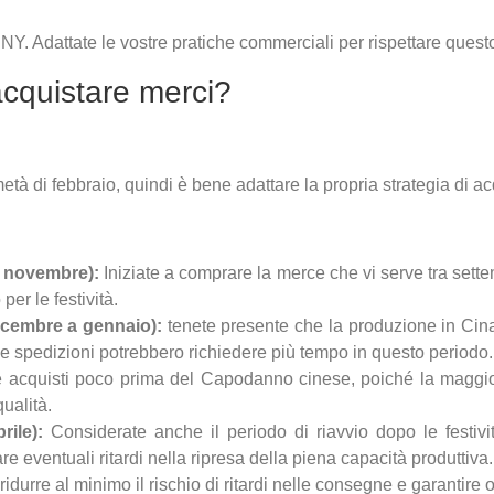
 CNY. Adattate le vostre pratiche commerciali per rispettare ques
cquistare merci?
età di febbraio, quindi è bene adattare la propria strategia di 
a novembre):
Iniziate a comprare la merce che vi serve tra se
er le festività.
icembre a gennaio):
tenete presente che la produzione in Cina
 le spedizioni potrebbero richiedere più tempo in questo periodo.
re acquisti poco prima del Capodanno cinese, poiché la maggio
qualità.
rile):
Considerate anche il periodo di riavvio dopo le festiv
re eventuali ritardi nella ripresa della piena capacità produttiva.
le ridurre al minimo il rischio di ritardi nelle consegne e garanti